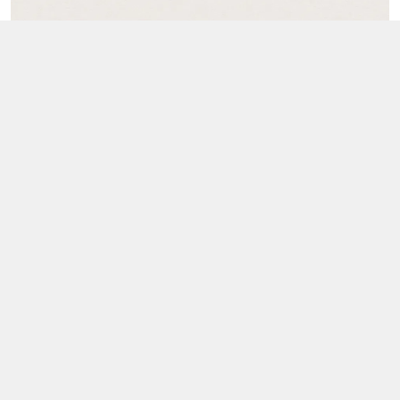
Kết nối với chúng tôi
033 326 1636
https://www.facebook.com/ymincompany
0333261636
ymincompany@gmail.com
Địa chỉ
386/7/5 Lê Văn Quới, Phường Bình Hưng Hòa A, Hồ Chí Minh -
Quận Bình Tân
Giới thiệu