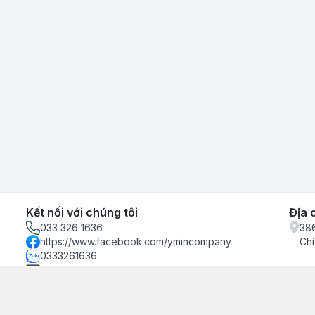
Kết nối với chúng tôi
Địa 
033 326 1636
386
https://www.facebook.com/ymincompany
Chí
0333261636
ymincompany@gmail.com