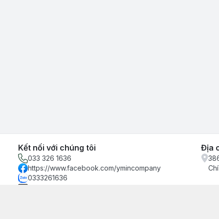
Kết nối với chúng tôi
Địa 
033 326 1636
386
https://www.facebook.com/ymincompany
Chí
0333261636
ymincompany@gmail.com