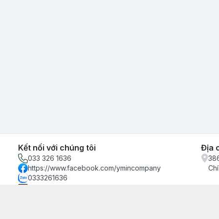
Kết nối với chúng tôi
Địa 
033 326 1636
386
https://www.facebook.com/ymincompany
Chí
0333261636
ymincompany@gmail.com